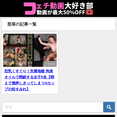
梨菜の記事一覧
くすぐり
巨乳くすぐり！失禁地獄 拘束
オイルで悶絶する女子5名【悶
えて憔悴しきってしまうHカッ
プの松すみれ】