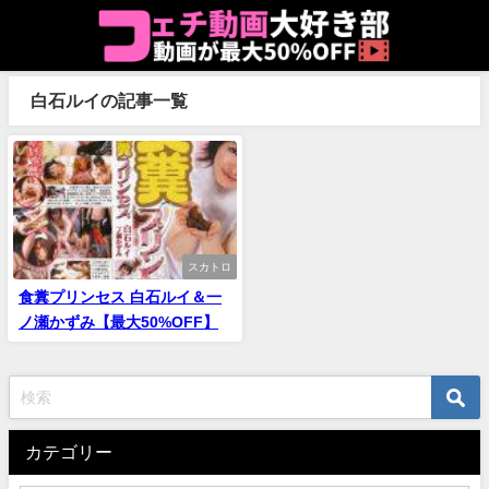
白石ルイの記事一覧
スカトロ
食糞プリンセス 白石ルイ＆一
ノ瀬かずみ【最大50%OFF】
カテゴリー